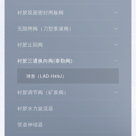
展
衬胶双面密封闸板阀
示
无隙闸阀（刀型浆液阀）
衬胶止回阀
衬胶三通换向阀(泰勒阀)
球形（LAD-H49J）
衬胶调节阀（矿浆阀）
衬胶水力旋流器
管道伸缩器