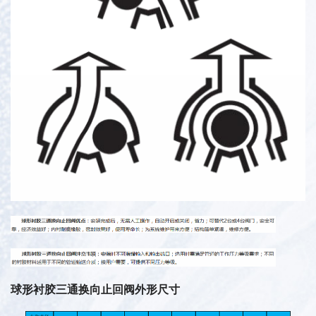
球形衬胶三通换向止回阀外形尺寸