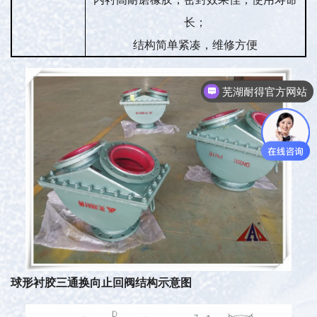
长；
结构简单紧凑，维修方便
芜湖耐得官方网站
芜湖耐得欢迎您
球形衬胶三通换向止回阀结构示意图