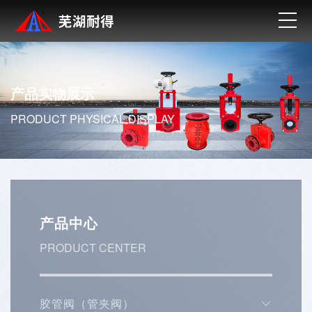
首
页
走
进
典
产品实物展示
耐
型
典
PRODUCT PHYSICAL DISPLAY
得
产
型
新
品
案
闻
联
例
资
系
产
产品中心
讯
我
品
英
PRODUCT CENTER
们
实
文
物
版
胶管阀（管夹阀）