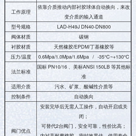
依靠介质推动内部衬胶球体自动换向，来改
工作原理
变介质的输入通道
型号规格
LAD-H49J DN40-DN800
阀体材质
碳钢
衬胶材质
天然橡胶/EPDM/丁基橡胶等
压力/温度
0.6Mpa/1.0Mpa/1.6Mpa / -35℃~+130℃
国标 PN10/16 、美标ANSI 150LB 等其他标
法兰标准
准
适用介质
污水、矿浆、酸碱性介质等
控制条件
自动换向
安装完毕后无需人工操作，自动开启或关
闭；
可替代2台阀门，安全可靠，性价比高；
阀门优点
内衬高耐磨橡胶，密封效果佳，使用寿命