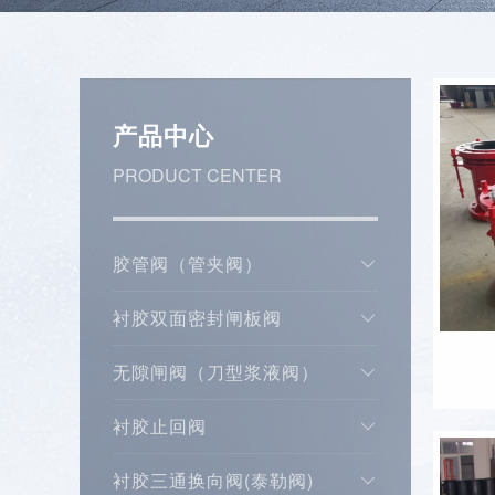
产品中心
PRODUCT CENTER
胶管阀（管夹阀）
衬胶双面密封闸板阀
无隙闸阀（刀型浆液阀）
衬胶止回阀
衬胶三通换向阀(泰勒阀)