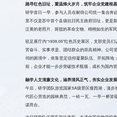
踏寻红色旧址，重温烽火岁月，筑牢企业党建根
研学首日一早，参与人员在耐得公司统一集合奔
里不仅是苏中首个县级抗日民主政府旧址，更是新
泛黄的老照片、斑驳的革命文物、栩栩如生的军
驻足展厅内
“1938.05”红色历史展区，支
苦奋斗、实事求是、团结群众的崇高精神。公司党
伺的困境中，依靠坚定信仰凝聚队伍、开拓阵地
前，企业才能一步步突破技术瓶颈，成长为国内管
融学人文清廉文化，涵养清风正气，夯实企业发
午后，研学团队游览国家
5A
级景区瘦西湖，漫步
代匠心营造的园林典范，一砖一瓦、一亭一桥皆
谋而合。
次日研学队伍驱车前往淮安，走进全国文物保护