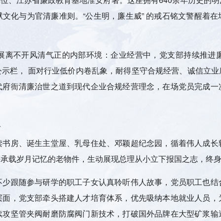
狱文化与为官清廉准则。
“
公生明，廉生威
”
的戒石铭文警醒着在
。
展离不开风清气正的内部环境：企业经营中，党支部持续推进
公示栏，
面对行业低价内卷乱象，耐得坚守合规经营、诚信立业
代府衙清廉治世之道到现代企业合规经营理念，在场党员完成一
命
读书房、诞生主堂屋、乳母住处、邓颖超纪念园，循着伟人成长
件承载岁月记忆的老物件，生动展现总理从小立下报国之志，终
不少跟随参与研学的职工子女认真聆听伟人故事，党员职工也结
层面，党支部牵头搭建人才培育体系，优先吸纳本地就业人员，
续攻坚管夹阀耐磨防腐阀门新技术，打破国外品牌在大型矿浆输