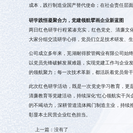
成本，践行制造业国产替代使命；在社会责任层
研学践悟凝聚合力，党建领航擘画企业新蓝图
两日红色研学行程紧凑充实，红色党史、清廉文
大家分组交流研学心得，党员们立足技术研发、
公司成立多年来，芜湖耐得胶管阀业有限公司始
以党员先锋破解发展难题，实现党建工作与企业
的领航聚力；每一次技术革新，都活跃着党员骨
此次红色研学活动，既是一次党史学习教育，更
清廉教育等党建活动，持续深化
“
红心领航实干兴
的不竭动力，深耕管道流体阀门制造主业，持续
彰显本土民营企业红色担当。
上一篇：
没有了