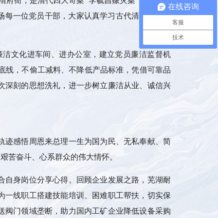
在线咨询
场每一位党员干部，大家认真学习古代清廉吏治故
客服
技术
廉洁文化进车间、进办公室，建立党员廉洁监督机
底线，不偷工减料、不降低产品标准，凭借可靠品
次深刻的思想洗礼，进一步树立廉洁从业、诚信兴
轨迹感悟周恩来总理一生为国为民、无私奉献、简
身艰苦奋斗、心系群众的伟大情怀。
合自身岗位分享心得。回顾企业发展之路，芜湖耐
为一线职工搭建技能培训、困难职工帮扶，切实保
送阀门领域垄断，助力国内工矿企业降低设备采购