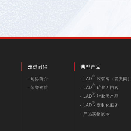
走进耐得
典型产品
®
- 耐得简介
- LAD
- 胶管阀（管夹阀
®
- 荣誉资质
- LAD
- 矿浆刀闸阀
®
- LAD
- 衬胶类产品
®
- LAD
- 定制化服务
- 产品实物展示