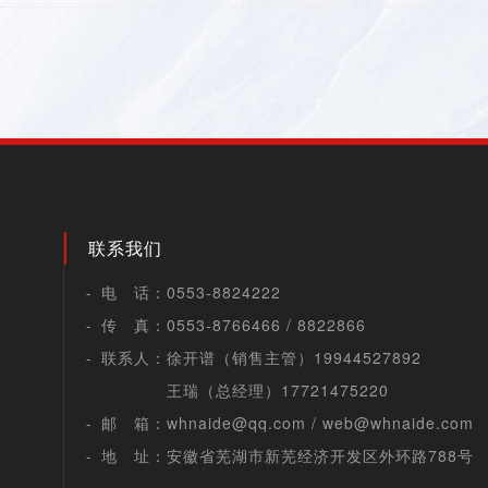
属团建活动
联系我们
）
电 话：
0553-8824222
传 真：
0553-8766466 / 8822866
联系人：
徐开谱（销售主管）
19944527892
王瑞（总经理）
17721475220
邮 箱：
whnaide@qq.com
/
web@whnaide.com
地 址：
安徽省芜湖市新芜经济开发区外环路788号