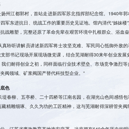
基
赴扬州江都郭村，首站走进新四军苏北指挥部纪念馆。
1940
四军东进抗日、统战工作的重要历史见证地。馆内清代“姊妹楼
民抗战雕塑，完整还原了革命先辈在艰苦环境中扎根群众、浴血
部党员们认真聆听讲解员讲述新四军将士攻坚克难、军民同心抵御外
支部书记现场开展现场微党课，结合芜湖耐得30来年创业发展
；我们耐得创业之初，同样面临行业技术壁垒、市场竞争激烈等
夹阀领域、矿浆阀国产替代科技型企业。”
展底色
长堤春柳、五亭桥、二十四桥等江南名园，在湖光山色间感悟包
蕴藏精雕细琢、久久为功的工匠精神，这与芜湖耐得深耕管夹阀
单位、江苏省廉政教育基地淮安府署。这座拥有
640
余年历史的明