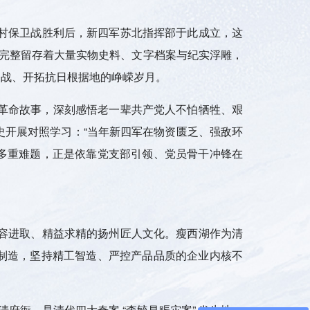
年郭村保卫战胜利后，新四军苏北指挥部于此成立，这
”完整留存着大量实物史料、文字档案与纪实浮雕，
奋战、开拓抗日根据地的峥嵘岁月。
敌的革命故事，深刻感悟老一辈共产党人不怕牺牲、艰
史开展对照学习：“当年新四军在物资匮乏、强敌环
多重难题，正是依靠党支部引领、党员骨干冲锋在
容进取、精益求精的扬州匠人文化。瘦西湖作为清
制造，坚持精工智造、严控产品品质的企业内核不
清府衙，是清代四大奇案
“
李毓昌赈灾案
”
发生地，