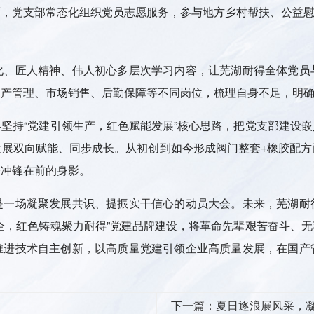
面，党支部常态化组织党员志愿服务，参与地方乡村帮扶、公益
化、匠人精神、伟人初心多层次学习内容，让芜湖耐得全体党员
生产管理、市场销售、后勤保障等不同岗位，梳理自身不足，明
终坚持
“
党建引领生产，红色赋能发展
”
核心思路，把党支部建设嵌
发展双向赋能、同步成长。从初创到如今形成阀门整套
+
橡胶配方
干冲锋在前的身影。
是一场凝聚发展共识、提振实干信心的动员大会。未来，芜湖耐
企，红色铸魂聚力耐得
”
党建品牌建设，将革命先辈艰苦奋斗、无
推进技术自主创新，以高质量党建引领企业高质量发展，在国产
下一篇：
夏日逐浪展风采，