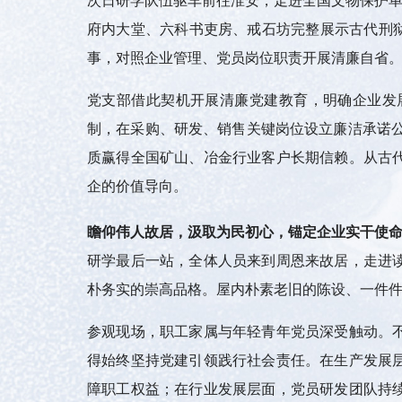
府内大堂、六科书吏房、戒石坊完整展示古代刑
事，对照企业管理、党员岗位职责开展清廉自省
党支部借此契机开展清廉党建教育，明确企业发
制，在采购、研发、销售关键岗位设立廉洁承诺
质赢得全国矿山、冶金行业客户长期信赖。从古
企的价值导向。
瞻仰伟人故居，汲取为民初心，锚定企业实干使
研学最后一站，全体人员来到周恩来故居，走进
朴务实的崇高品格。屋内朴素老旧的陈设、一件
参观现场，职工家属与年轻青年党员深受触动。
得始终坚持党建引领践行社会责任。在生产发展
障职工权益；在行业发展层面，党员研发团队持