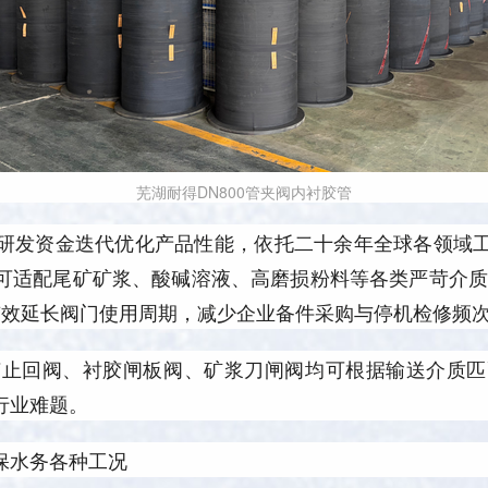
芜湖耐得DN800管夹阀内衬胶管
研发资金迭代优化产品性能，依托二十余年全球各领域
可适配尾矿矿浆、酸碱溶液、高磨损粉料等各类严苛介质
，有效延长阀门使用周期，减少企业备件采购与停机检修频
胶止回阀、衬胶闸板阀、矿浆刀闸阀均可根据输送介质匹
行业难题。
保水务各种工况