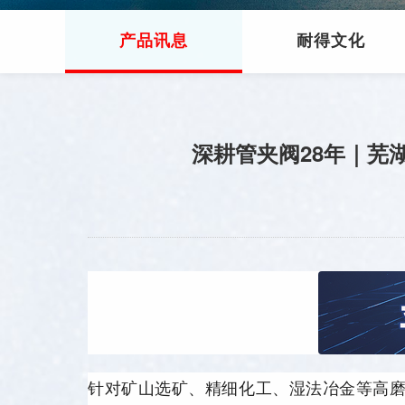
产品讯息
耐得文化
深耕管夹阀28年｜芜
针对矿山选矿、精细化工、湿法冶金等高