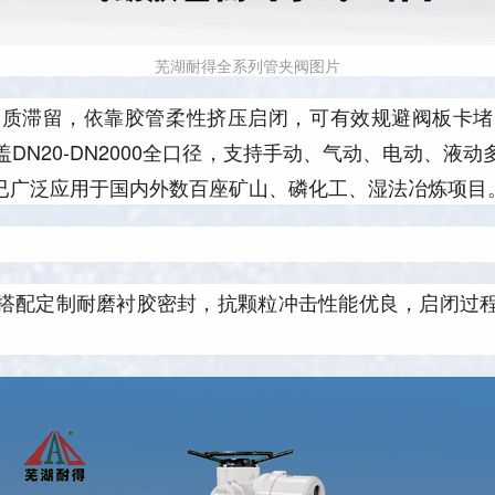
芜湖耐得全系列管夹阀图片
介质滞留，依靠胶管柔性挤压启闭，可有效规避阀板卡堵
DN20-DN2000全口径，支持手动、气动、电动、液
已广泛应用于国内外数百座矿山、磷化工、湿法冶炼项目
搭配定制耐磨衬胶密封，抗颗粒冲击性能优良，启闭过